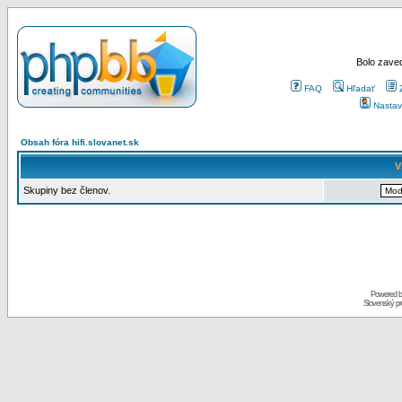
Bolo zaved
FAQ
Hľadať
Nastav
Obsah fóra hifi.slovanet.sk
V
Skupiny bez členov.
Powered 
Slovenský p