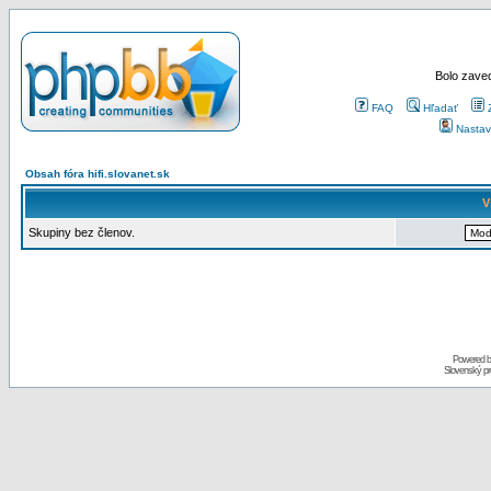
Bolo zaved
FAQ
Hľadať
Nastav
Obsah fóra hifi.slovanet.sk
V
Skupiny bez členov.
Powered 
Slovenský p