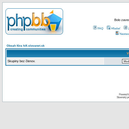
Bolo zaved
FAQ
Hľadať
Nastav
Obsah fóra hifi.slovanet.sk
V
Skupiny bez členov.
Powered 
Slovenský p