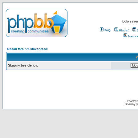
Bolo zaved
FAQ
Hľadať
Nastav
Obsah fóra hifi.slovanet.sk
V
Skupiny bez členov.
Powered 
Slovenský p