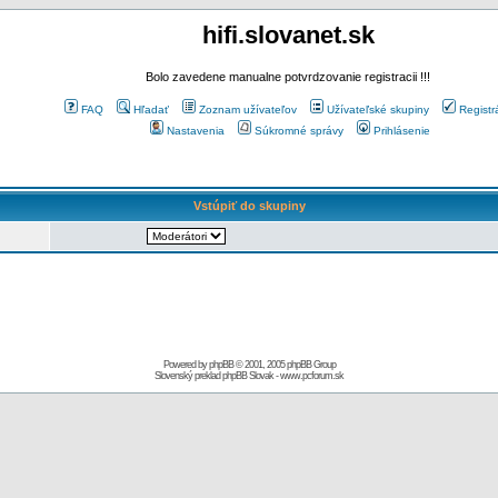
hifi.slovanet.sk
Bolo zavedene manualne potvrdzovanie registracii !!!
FAQ
Hľadať
Zoznam užívateľov
Užívateľské skupiny
Registr
Nastavenia
Súkromné správy
Prihlásenie
Vstúpiť do skupiny
Powered by
phpBB
© 2001, 2005 phpBB Group
Slovenský preklad
phpBB Slovak
-
www.pcforum.sk