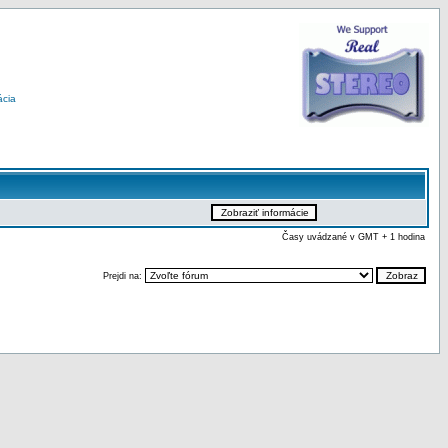
ácia
Časy uvádzané v GMT + 1 hodina
Prejdi na: