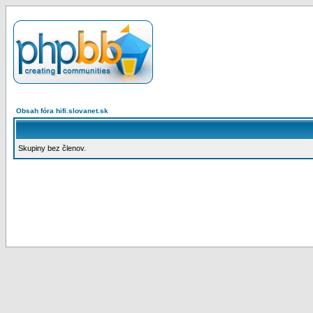
Obsah fóra hifi.slovanet.sk
Skupiny bez členov.