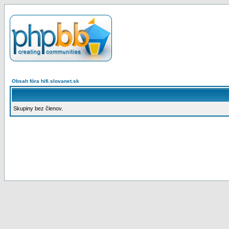
Obsah fóra hifi.slovanet.sk
Skupiny bez členov.