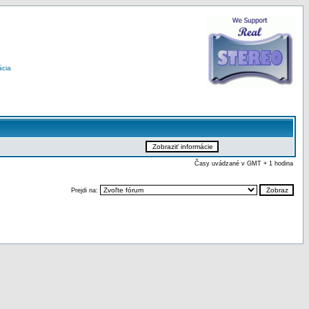
ácia
Časy uvádzané v GMT + 1 hodina
Prejdi na: