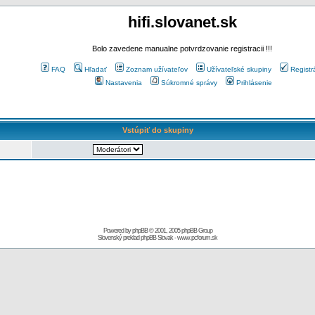
hifi.slovanet.sk
Bolo zavedene manualne potvrdzovanie registracii !!!
FAQ
Hľadať
Zoznam užívateľov
Užívateľské skupiny
Registr
Nastavenia
Súkromné správy
Prihlásenie
Vstúpiť do skupiny
Powered by
phpBB
© 2001, 2005 phpBB Group
Slovenský preklad
phpBB Slovak
-
www.pcforum.sk