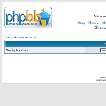
Bolo zaved
FAQ
Hľadať
Nastav
Obsah fóra hifi.slovanet.sk
V
Skupiny bez členov.
Powered 
Slovenský p