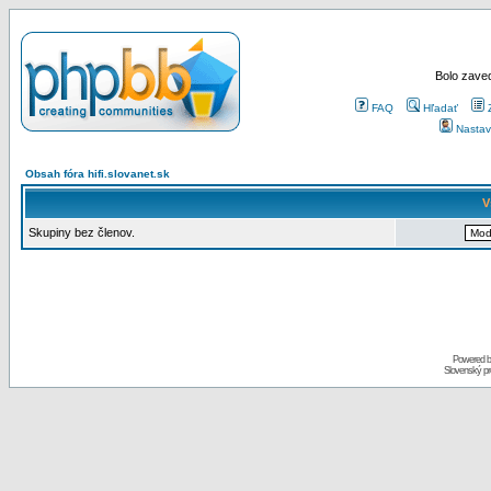
Bolo zaved
FAQ
Hľadať
Nastav
Obsah fóra hifi.slovanet.sk
V
Skupiny bez členov.
Powered 
Slovenský p