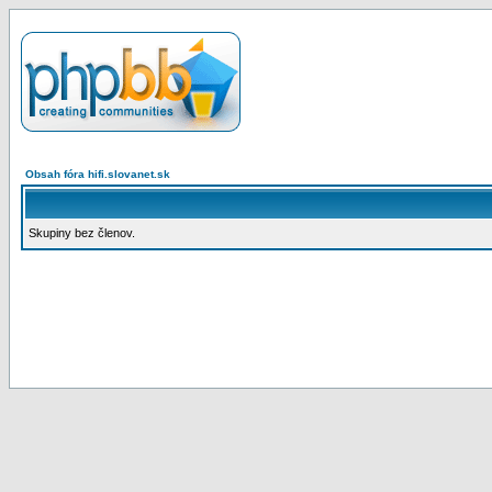
Obsah fóra hifi.slovanet.sk
Skupiny bez členov.