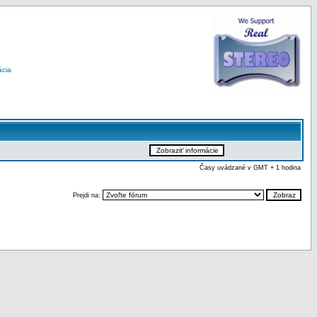
ácia
Časy uvádzané v GMT + 1 hodina
Prejdi na: