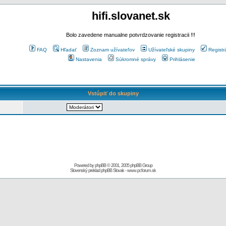
hifi.slovanet.sk
Bolo zavedene manualne potvrdzovanie registracii !!!
FAQ
Hľadať
Zoznam užívateľov
Užívateľské skupiny
Registr
Nastavenia
Súkromné správy
Prihlásenie
Vstúpiť do skupiny
Powered by
phpBB
© 2001, 2005 phpBB Group
Slovenský preklad
phpBB Slovak
-
www.pcforum.sk