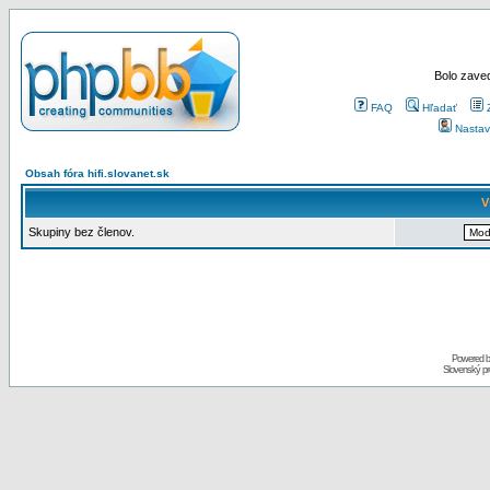
Bolo zaved
FAQ
Hľadať
Nastav
Obsah fóra hifi.slovanet.sk
V
Skupiny bez členov.
Powered 
Slovenský p