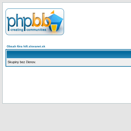
Obsah fóra hifi.slovanet.sk
Skupiny bez členov.