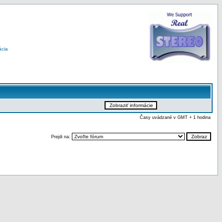
ácia
Časy uvádzané v GMT + 1 hodina
Prejdi na: