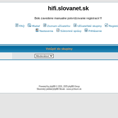
hifi.slovanet.sk
Bolo zavedene manualne potvrdzovanie registracii !!!
FAQ
Hľadať
Zoznam užívateľov
Užívateľské skupiny
Registr
Nastavenia
Súkromné správy
Prihlásenie
Vstúpiť do skupiny
Powered by
phpBB
© 2001, 2005 phpBB Group
Slovenský preklad
phpBB Slovak
-
www.pcforum.sk