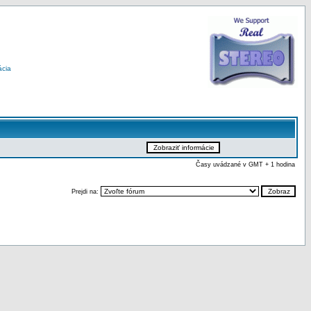
ácia
Časy uvádzané v GMT + 1 hodina
Prejdi na: