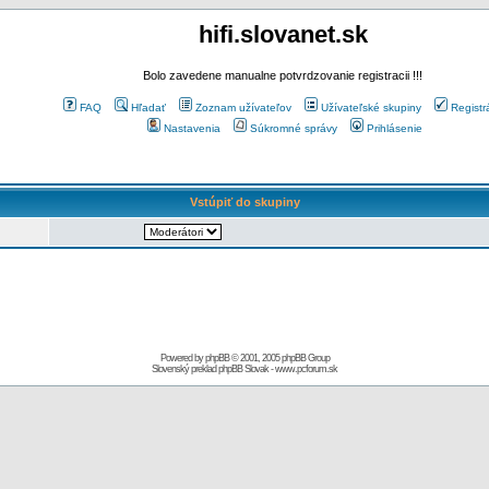
hifi.slovanet.sk
Bolo zavedene manualne potvrdzovanie registracii !!!
FAQ
Hľadať
Zoznam užívateľov
Užívateľské skupiny
Registr
Nastavenia
Súkromné správy
Prihlásenie
Vstúpiť do skupiny
Powered by
phpBB
© 2001, 2005 phpBB Group
Slovenský preklad
phpBB Slovak
-
www.pcforum.sk