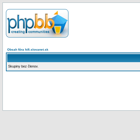
Obsah fóra hifi.slovanet.sk
Skupiny bez členov.