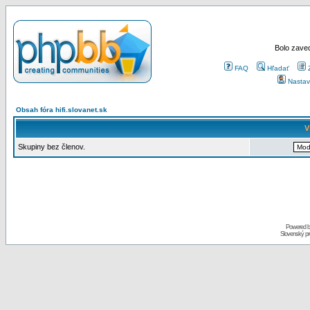
Bolo zaved
FAQ
Hľadať
Nastav
Obsah fóra hifi.slovanet.sk
V
Skupiny bez členov.
Powered 
Slovenský p