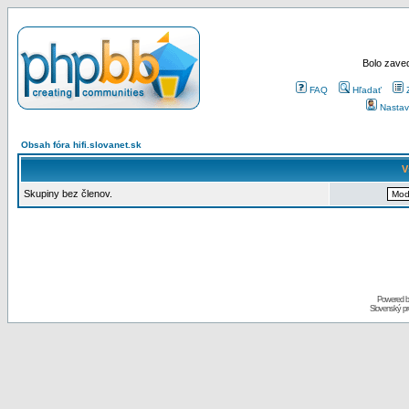
Bolo zaved
FAQ
Hľadať
Nastav
Obsah fóra hifi.slovanet.sk
V
Skupiny bez členov.
Powered 
Slovenský p