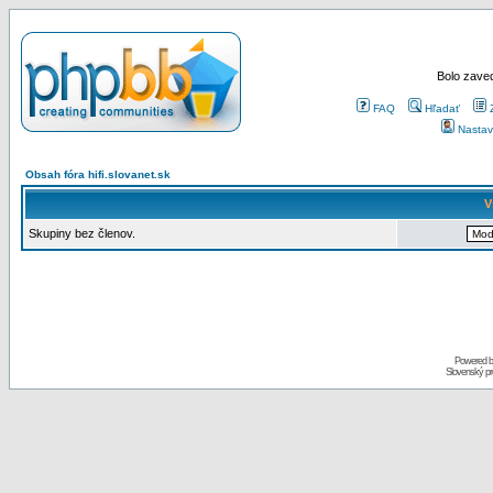
Bolo zaved
FAQ
Hľadať
Nastav
Obsah fóra hifi.slovanet.sk
V
Skupiny bez členov.
Powered 
Slovenský p