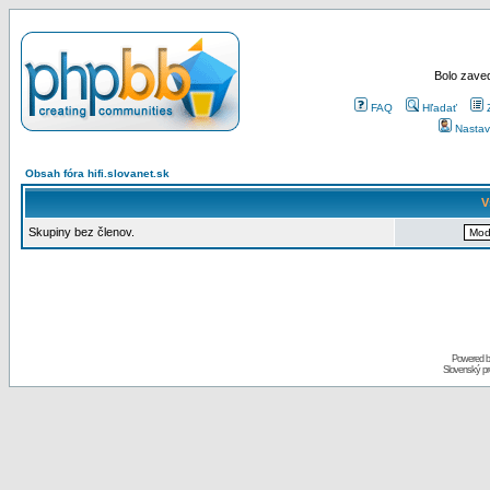
Bolo zaved
FAQ
Hľadať
Nastav
Obsah fóra hifi.slovanet.sk
V
Skupiny bez členov.
Powered 
Slovenský p