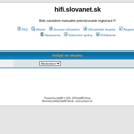
hifi.slovanet.sk
Bolo zavedene manualne potvrdzovanie registracii !!!
FAQ
Hľadať
Zoznam užívateľov
Užívateľské skupiny
Registr
Nastavenia
Súkromné správy
Prihlásenie
Vstúpiť do skupiny
Powered by
phpBB
© 2001, 2005 phpBB Group
Slovenský preklad
phpBB Slovak
-
www.pcforum.sk