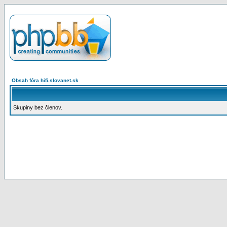
Obsah fóra hifi.slovanet.sk
Skupiny bez členov.