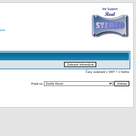
ácia
Časy uvádzané v GMT + 1 hodina
Prejdi na: