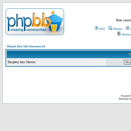
Bolo zaved
FAQ
Hľadať
Nastav
Obsah fóra hifi.slovanet.sk
V
Skupiny bez členov.
Powered 
Slovenský p