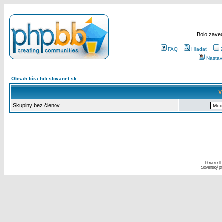
Bolo zaved
FAQ
Hľadať
Nastav
Obsah fóra hifi.slovanet.sk
V
Skupiny bez členov.
Powered 
Slovenský p