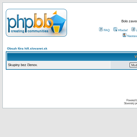
Bolo zaved
FAQ
Hľadať
Nastav
Obsah fóra hifi.slovanet.sk
V
Skupiny bez členov.
Powered 
Slovenský p