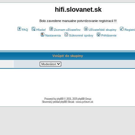
hifi.slovanet.sk
Bolo zavedene manualne potvrdzovanie registracii !!!
FAQ
Hľadať
Zoznam užívateľov
Užívateľské skupiny
Registr
Nastavenia
Súkromné správy
Prihlásenie
Vstúpiť do skupiny
Powered by
phpBB
© 2001, 2005 phpBB Group
Slovenský preklad
phpBB Slovak
-
www.pcforum.sk