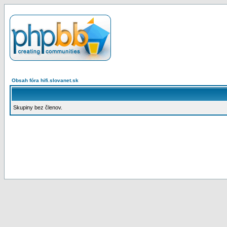
Obsah fóra hifi.slovanet.sk
Skupiny bez členov.