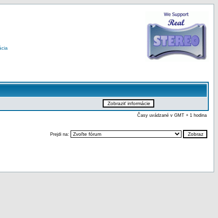
ácia
Časy uvádzané v GMT + 1 hodina
Prejdi na: