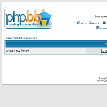
Bolo zaved
FAQ
Hľadať
Nastav
Obsah fóra hifi.slovanet.sk
V
Skupiny bez členov.
Powered 
Slovenský p