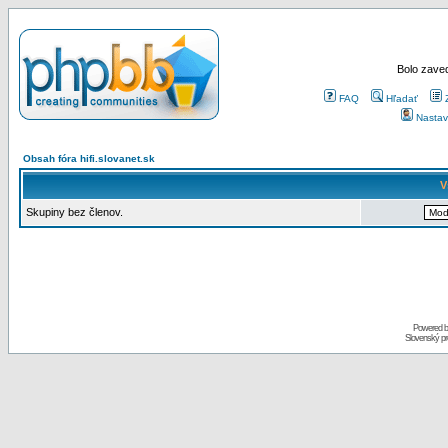
Bolo zaved
FAQ
Hľadať
Nastav
Obsah fóra hifi.slovanet.sk
V
Skupiny bez členov.
Powered 
Slovenský p