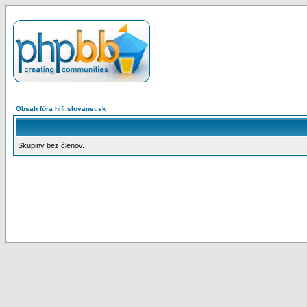
Obsah fóra hifi.slovanet.sk
Skupiny bez členov.