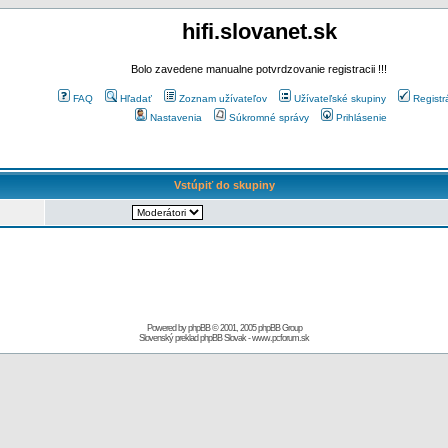
hifi.slovanet.sk
Bolo zavedene manualne potvrdzovanie registracii !!!
FAQ
Hľadať
Zoznam užívateľov
Užívateľské skupiny
Registr
Nastavenia
Súkromné správy
Prihlásenie
Vstúpiť do skupiny
Powered by
phpBB
© 2001, 2005 phpBB Group
Slovenský preklad
phpBB Slovak
-
www.pcforum.sk