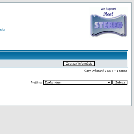
ácia
Časy uvádzané v GMT + 1 hodina
Prejdi na: