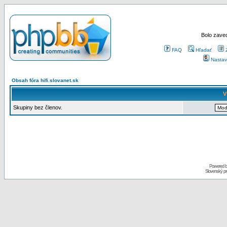
Bolo zaved
FAQ
Hľadať
Nastav
Obsah fóra hifi.slovanet.sk
V
Skupiny bez členov.
Powered 
Slovenský p