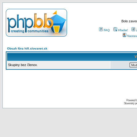
Bolo zaved
FAQ
Hľadať
Nastav
Obsah fóra hifi.slovanet.sk
V
Skupiny bez členov.
Powered 
Slovenský p