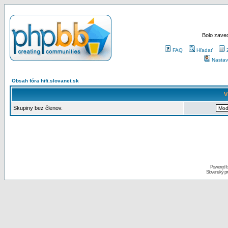
Bolo zaved
FAQ
Hľadať
Nastav
Obsah fóra hifi.slovanet.sk
V
Skupiny bez členov.
Powered 
Slovenský p