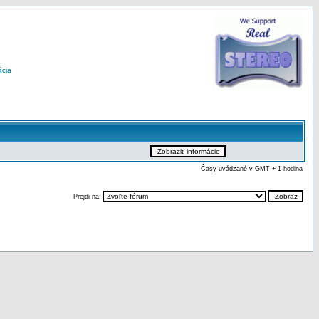
ácia
Časy uvádzané v GMT + 1 hodina
Prejdi na: