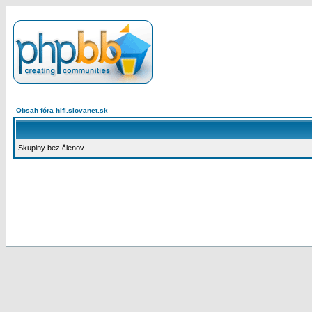
Obsah fóra hifi.slovanet.sk
Skupiny bez členov.