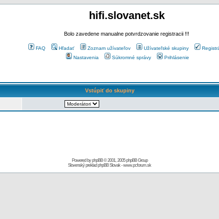
hifi.slovanet.sk
Bolo zavedene manualne potvrdzovanie registracii !!!
FAQ
Hľadať
Zoznam užívateľov
Užívateľské skupiny
Registr
Nastavenia
Súkromné správy
Prihlásenie
Vstúpiť do skupiny
Powered by
phpBB
© 2001, 2005 phpBB Group
Slovenský preklad
phpBB Slovak
-
www.pcforum.sk