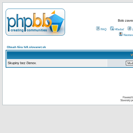
Bolo zaved
FAQ
Hľadať
Nastav
Obsah fóra hifi.slovanet.sk
V
Skupiny bez členov.
Powered 
Slovenský p