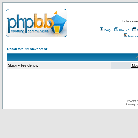
Bolo zaved
FAQ
Hľadať
Nastav
Obsah fóra hifi.slovanet.sk
V
Skupiny bez členov.
Powered 
Slovenský p