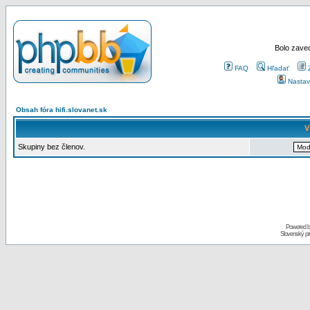
Bolo zaved
FAQ
Hľadať
Nastav
Obsah fóra hifi.slovanet.sk
V
Skupiny bez členov.
Powered 
Slovenský p