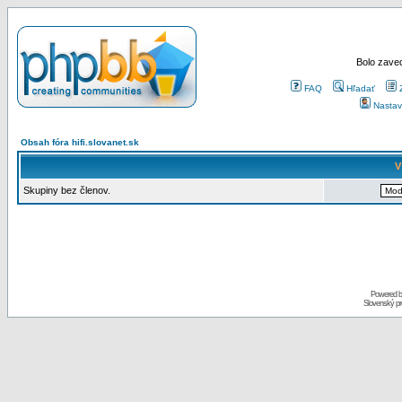
Bolo zaved
FAQ
Hľadať
Nastav
Obsah fóra hifi.slovanet.sk
V
Skupiny bez členov.
Powered 
Slovenský p