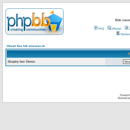
Bolo zaved
FAQ
Hľadať
Nastav
Obsah fóra hifi.slovanet.sk
V
Skupiny bez členov.
Powered 
Slovenský p