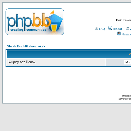
Bolo zaved
FAQ
Hľadať
Nastav
Obsah fóra hifi.slovanet.sk
V
Skupiny bez členov.
Powered 
Slovenský p