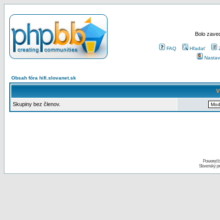
Bolo zaved
FAQ
Hľadať
Nastav
Obsah fóra hifi.slovanet.sk
V
Skupiny bez členov.
Powered 
Slovenský p