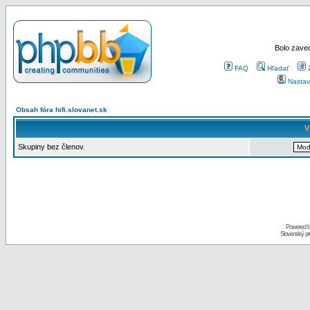
Bolo zaved
FAQ
Hľadať
Nastav
Obsah fóra hifi.slovanet.sk
V
Skupiny bez členov.
Powered 
Slovenský p