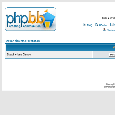
Bolo zaved
FAQ
Hľadať
Nastav
Obsah fóra hifi.slovanet.sk
V
Skupiny bez členov.
Powered 
Slovenský p