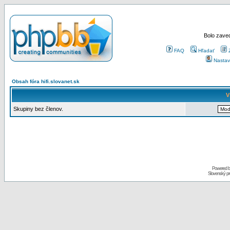
Bolo zaved
FAQ
Hľadať
Nastav
Obsah fóra hifi.slovanet.sk
V
Skupiny bez členov.
Powered 
Slovenský p