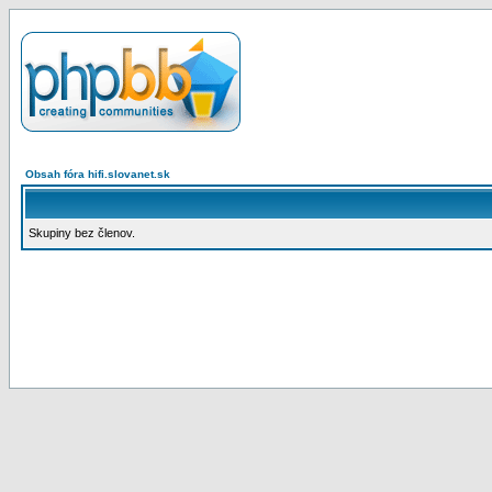
Obsah fóra hifi.slovanet.sk
Skupiny bez členov.