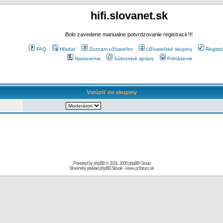
hifi.slovanet.sk
Bolo zavedene manualne potvrdzovanie registracii !!!
FAQ
Hľadať
Zoznam užívateľov
Užívateľské skupiny
Registr
Nastavenia
Súkromné správy
Prihlásenie
Vstúpiť do skupiny
Powered by
phpBB
© 2001, 2005 phpBB Group
Slovenský preklad
phpBB Slovak
-
www.pcforum.sk