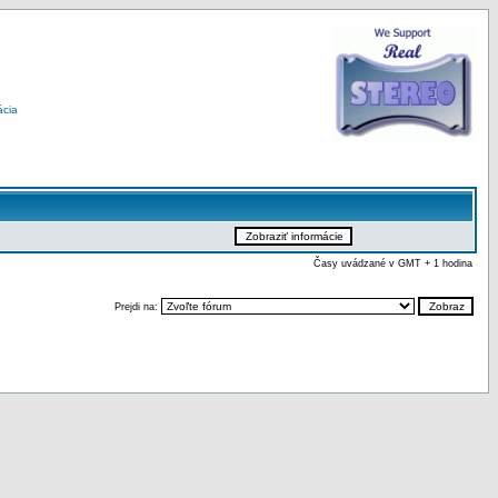
ácia
Časy uvádzané v GMT + 1 hodina
Prejdi na: