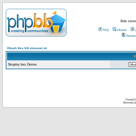
Bolo zaved
FAQ
Hľadať
Nastav
Obsah fóra hifi.slovanet.sk
V
Skupiny bez členov.
Powered 
Slovenský p