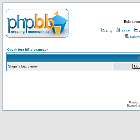
Bolo zaved
FAQ
Hľadať
Nastav
Obsah fóra hifi.slovanet.sk
V
Skupiny bez členov.
Powered 
Slovenský p