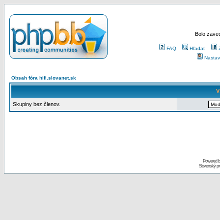
Bolo zaved
FAQ
Hľadať
Nastav
Obsah fóra hifi.slovanet.sk
V
Skupiny bez členov.
Powered 
Slovenský p