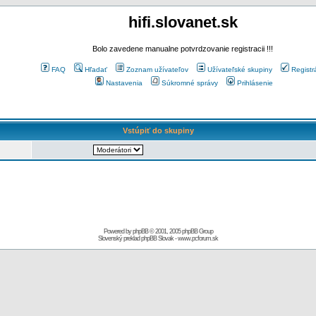
hifi.slovanet.sk
Bolo zavedene manualne potvrdzovanie registracii !!!
FAQ
Hľadať
Zoznam užívateľov
Užívateľské skupiny
Registr
Nastavenia
Súkromné správy
Prihlásenie
Vstúpiť do skupiny
Powered by
phpBB
© 2001, 2005 phpBB Group
Slovenský preklad
phpBB Slovak
-
www.pcforum.sk