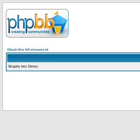
Obsah fóra hifi.slovanet.sk
Skupiny bez členov.