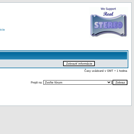
ácia
Časy uvádzané v GMT + 1 hodina
Prejdi na: