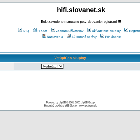
hifi.slovanet.sk
Bolo zavedene manualne potvrdzovanie registracii !!!
FAQ
Hľadať
Zoznam užívateľov
Užívateľské skupiny
Registr
Nastavenia
Súkromné správy
Prihlásenie
Vstúpiť do skupiny
Powered by
phpBB
© 2001, 2005 phpBB Group
Slovenský preklad
phpBB Slovak
-
www.pcforum.sk