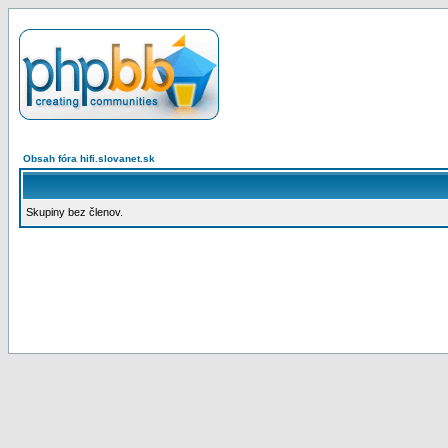
Obsah fóra hifi.slovanet.sk
Skupiny bez členov.