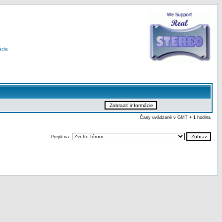
ácia
Časy uvádzané v GMT + 1 hodina
Prejdi na: