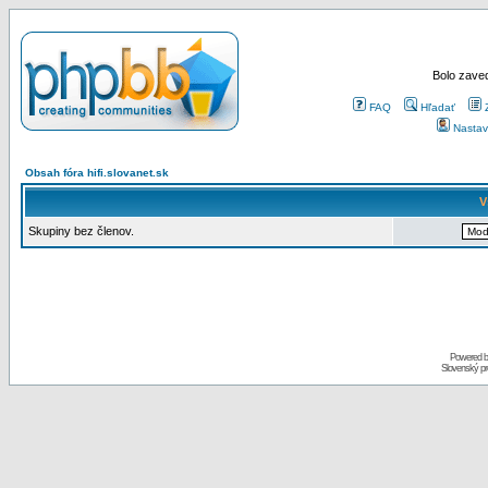
Bolo zaved
FAQ
Hľadať
Nastav
Obsah fóra hifi.slovanet.sk
V
Skupiny bez členov.
Powered 
Slovenský p