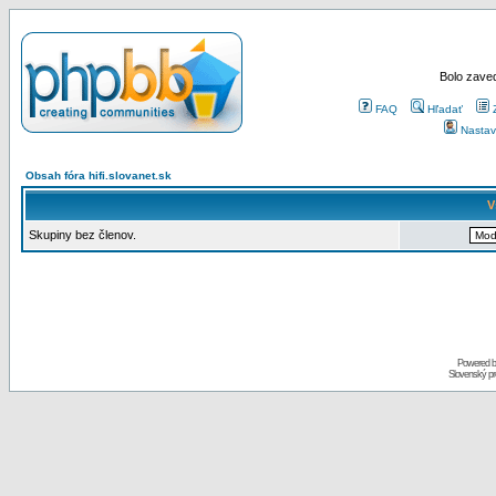
Bolo zaved
FAQ
Hľadať
Nastav
Obsah fóra hifi.slovanet.sk
V
Skupiny bez členov.
Powered 
Slovenský p