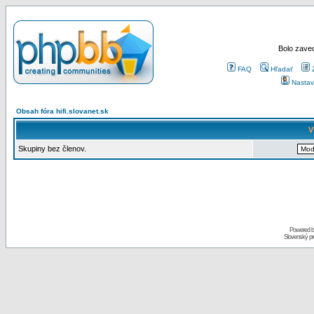
Bolo zaved
FAQ
Hľadať
Nastav
Obsah fóra hifi.slovanet.sk
V
Skupiny bez členov.
Powered 
Slovenský p