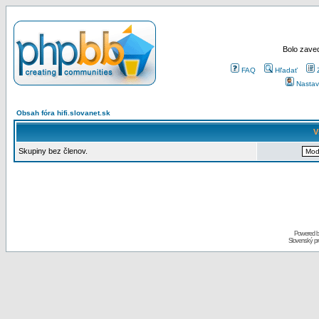
Bolo zaved
FAQ
Hľadať
Nastav
Obsah fóra hifi.slovanet.sk
V
Skupiny bez členov.
Powered 
Slovenský p