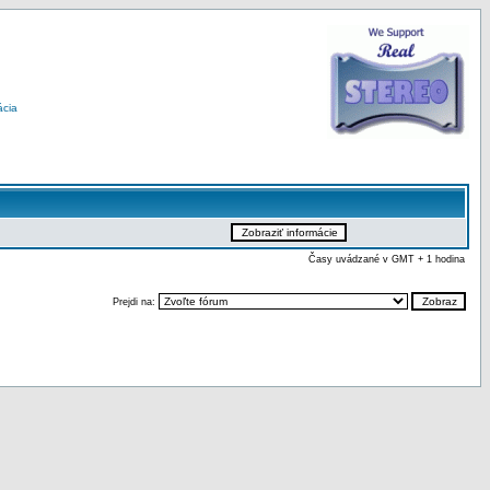
ácia
Časy uvádzané v GMT + 1 hodina
Prejdi na: