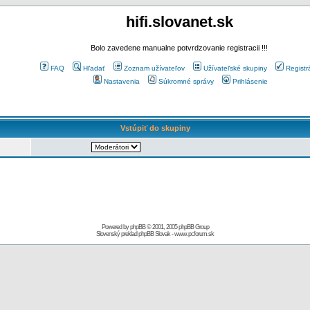
hifi.slovanet.sk
Bolo zavedene manualne potvrdzovanie registracii !!!
FAQ
Hľadať
Zoznam užívateľov
Užívateľské skupiny
Registr
Nastavenia
Súkromné správy
Prihlásenie
Vstúpiť do skupiny
Powered by
phpBB
© 2001, 2005 phpBB Group
Slovenský preklad
phpBB Slovak
-
www.pcforum.sk