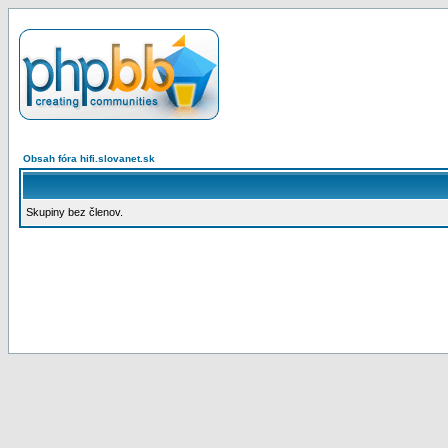
Obsah fóra hifi.slovanet.sk
Skupiny bez členov.