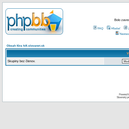
Bolo zaved
FAQ
Hľadať
Nastav
Obsah fóra hifi.slovanet.sk
V
Skupiny bez členov.
Powered 
Slovenský p